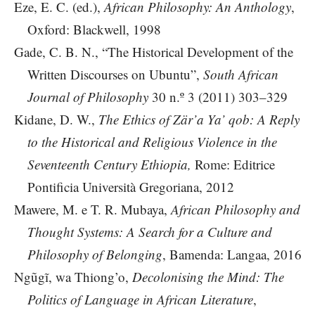
Eze, E. C. (ed.),
African Philosophy: An Anthology
,
Oxford: Blackwell, 1998
Gade, C. B. N., “The Historical Development of the
Written Discourses on Ubuntu”,
South African
Journal of Philosophy
30 n.º 3 (2011) 303–329
Kidane, D. W.,
The Ethics of Zär’a Ya’ qob: A Reply
to the Historical and Religious Violence in the
Seventeenth Century Ethiopia,
Rome: Editrice
Pontificia Università Gregoriana, 2012
Mawere, M. e T. R. Mubaya,
African Philosophy and
Thought Systems: A Search for a Culture and
Philosophy of Belonging
, Bamenda: Langaa, 2016
Ngũgĩ, wa Thiong’o,
Decolonising the Mind: The
Politics of Language in African Literature
,