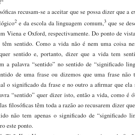
?
sóficas recusam-se a aceitar que se possa dizer que a e
2
3
lógico
e da escola da linguagem comum,
que se des
 Viena e Oxford, respectivamente. Do ponto de vista
es têm sentido. Como a vida não é nem uma coisa ne
quer sentido e, portanto, dizer que a vida tem sent
em a palavra “sentido” no sentido de “significado li
entido de uma frase ou dizemos que uma frase não 
l o significado da frase e no outro a afirmar que ela
vra “sentido” quer dizer isto, então a vida, como é 
olas filosóficas têm toda a razão ao recusarem dizer qu
ntido não tem apenas o significado de “significado l
ro este ponto.