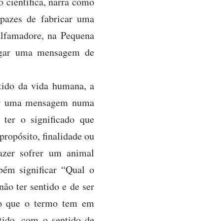
o científica, narra como
pazes de fabricar uma
alfamadore, na Pequena
regar uma mensagem de
ntido da vida humana, a
egar uma mensagem numa
 ter o significado que
ropósito, finalidade ou
azer sofrer um animal
bém significar “Qual o
não ter sentido e de ser
ido que o termo tem em
tido, com o sentido de