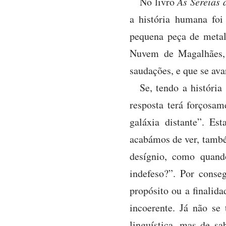
No livro
As Sereias 
a história humana fo
pequena peça de metal
Nuvem de Magalhães, 
saudações, e que se ava
Se, tendo a históri
resposta terá forçosa
galáxia distante”. Es
acabámos de ver, també
desígnio, como quand
indefeso?”. Por conse
propósito ou a finalida
incoerente. Já não se
linguística, mas de s