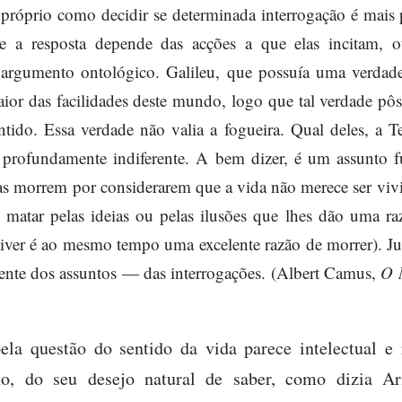
próprio como decidir se determinada interrogação é mais
ue a resposta depende das acções a que elas incitam, 
rgumento ontológico. Galileu, que possuía uma verdade 
ior das facilidades deste mundo, logo que tal verdade pôs
tido. Essa verdade não valia a fogueira. Qual deles, a T
 profundamente indiferente. A bem dizer, é um assunto fú
as morrem por considerarem que a vida não merece ser vivi
matar pelas ideias ou pelas ilusões que lhes dão uma ra
ver é ao mesmo tempo uma excelente razão de morrer). Ju
ente dos assuntos — das interrogações. (Albert Camus,
O M
pela questão do sentido da vida parece intelectual e 
o, do seu desejo natural de saber, como dizia Ari