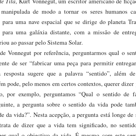
de Titã
, Kurt Vonnegut, um escritor americano de ficçã
i manipulada de modo a tornar os seres humanos ca
 para uma nave espacial que se dirige do planeta Tr
para uma galáxia distante, com a missão de ent
riou ao passar pelo Sistema Solar.
a de Vonnegut por referência, perguntarmos qual o se
mente de ser “fabricar uma peça para permitir entr
ta resposta sugere que a palavra “sentido”, além de
m pode, pelo menos em certos contextos, querer dizer p
o, por exemplo, perguntamos “Qual o sentido de f
guinte, a pergunta sobre o sentido da vida pode tam
de da vida?”. Nesta acepção, a pergunta está longe de 
 trata de dizer que a vida tem significado, no sent
aber qual o objectivo da vida. É mesmo com este sen