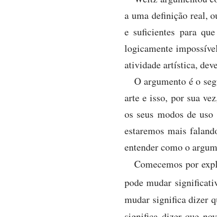
a uma definição real, o
e suficientes para qu
logicamente impossível.
atividade artística, de
O argumento é o segu
arte e isso, por sua v
os seus modos de uso 
estaremos mais falando
entender como o argume
Comecemos por expl
pode mudar significati
mudar significa dizer 
significa dizer que no