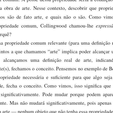
 obra de arte. Nesse contexto, descobrir que propri
etos são de fato arte, e quais não o são. Como vi
opriedade comum, Collingwood chamou-lhe
expres
orquê?
a propriedade comum relevante (para uma definição re
tintos a que chamamos “arte” implica poder alcançar 
 alcançamos uma definição real de arte, indicand
nte(s), fechamos o conceito. Pensemos no exemplo de B
ropriedade necessária e suficiente para que algo sej
de, fecha o conceito. Como vimos, isso significa que
significativamente. Pode mudar porque podem apare
nte. Mas não mudará significativamente, pois apenas
o arte — nenhum objeto que não tenha essa propriedade 