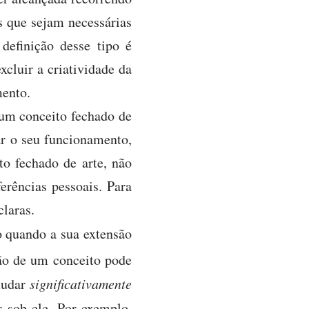
is que sejam necessárias
definição desse tipo é
xcluir a criatividade da
mento.
 um conceito fechado de
ar o seu funcionamento,
o fechado de arte, não
erências pessoais. Para
laras.
o quando a sua extensão
ão de um conceito pode
 mudar
significativamente
r sob ele. Por exemplo,