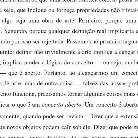
u seja, que indique ou forneça propriedades não trivia
e algo seja uma obra de arte. Primeiro, porque uma 
 Segundo, porque qualquer definição real implicaria e
vendo por isso ser rejeitada. Passemos ao primeiro argu
inte: definir não trivialmente a arte implica alcançar
ez, implica mudar a lógica do conceito — ou seja, mud
— que é aberto. Portanto, ao alcançarmos um conceit
 de arte, mas de outra coisa — talvez das nossas pref
nto funciona, precisamos tornar algumas coisas mais c
icar o que é um
conceito aberto
. Um conceito é abert
1
vamente, quando pode ser revista.
Dizer que a extens
que novos objetos podem cair sob ele. Dizer que pode
vos objetos,
muito distintos dos anteriores
, podem cai