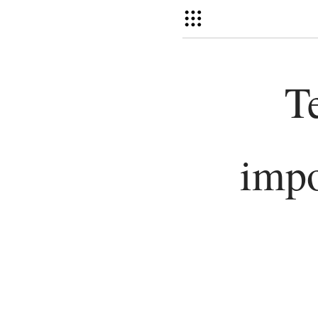
T
impo