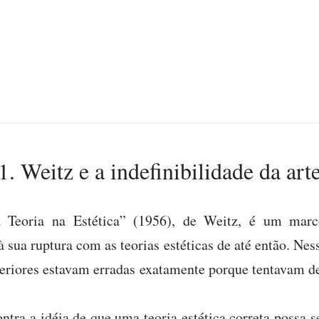
1. Weitz e a indefinibilidade da art
 Teoria na Estética” (1956), de Weitz, é um marco 
 sua ruptura com as teorias estéticas de até então. Nes
teriores estavam erradas exatamente porque tentavam d
tra a idéia de que uma teoria estética correta possa s