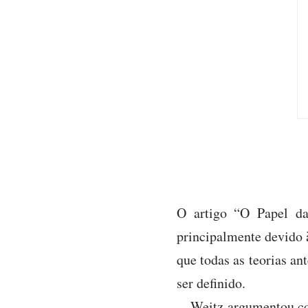
O artigo “O Papel da
principalmente devido à
que todas as teorias an
ser definido.
Weitz argumentou con