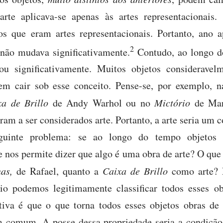
arte aplicava-se apenas às artes representacionais.
os que eram artes representacionais. Portanto, ano 
2
não mudava significativamente.
Contudo, ao longo d
u significativamente. Muitos objetos consideravelm
em cair sob esse conceito. Pense-se, por exemplo, n
xa de Brillo
de Andy Warhol ou no
Mictório
de Mar
aram a ser considerados arte. Portanto, a arte seria um c
guinte problema: se ao longo do tempo objetos b
e nos permite dizer que algo é uma obra de arte? O qu
as,
de Rafael, quanto a
Caixa de Brillo
como arte? 
io podemos legitimamente classificar todos esses 
itiva é que o que torna todos esses objetos obras de
 comum. A posse dessa propriedade seria a condição n