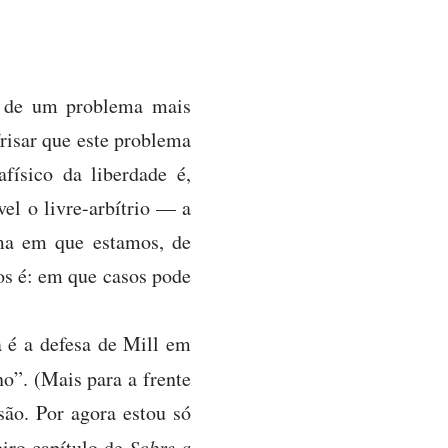
te de um problema mais
frisar que este problema
físico da liberdade é,
vel o livre-arbítrio — a
ema em que estamos, de
s é: em que casos pode
a é a defesa de Mill em
o”. (Mais para a frente
são. Por agora estou só
iro capítulo de
Sobre a