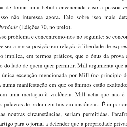
a de tomar uma bebida envenenada caso a pessoa
n
so não interessa agora. Falo sobre isso mais de
iberdade
(Edições 70, no prelo).
sse problema e concentremo-nos no seguinte: se conco
ve ser a nossa posição em relação à liberdade de exp
no implica, em termos práticos, que o ónus da prova 
ão do lado de quem quer permitir. Mill argumenta que a
A única excepção mencionada por Mill (no princípio do
á numa manifestação em que os ânimos estão exaltados 
em uma incitação à violência. Mill acha que não é 
is palavras de ordem em tais circunstâncias. É importan
as noutras circunstâncias, seriam permitidas. Paraf
artigo para o jornal a defender que a propriedade priv