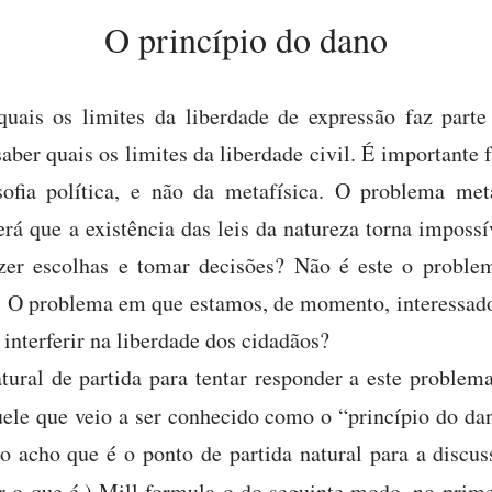
O princípio do dano
uais os limites da liberdade de expressão faz par
ber quais os limites da liberdade civil. É importante 
sofia política, e não da metafísica. O problema meta
erá que a existência das leis da natureza torna impossí
azer escolhas e tomar decisões? Não é este o probl
. O problema em que estamos, de momento, interessado
interferir na liberdade dos cidadãos?
ural de partida para tentar responder a este problem
ele que veio a ser conhecido como o “princípio do dan
ão acho que é o ponto de partida natural para a discus
 o que é.) Mill formula-o do seguinte modo, no prime