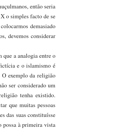
muçulmanos, então seria
 X o simples facto de se
o colocarmos demasiado
os, devemos considerar
 que a analogia entre o
fictícia e o islamismo é
. O exemplo da religião
 não ser considerado um
eligião tenha existido.
tar que muitas pessoas
es das suas constituísse
 possa à primeira vista