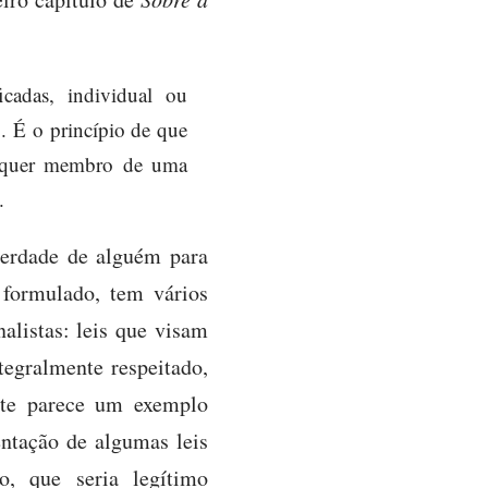
cadas, individual ou
o. É o princípio de que
alquer membro de uma
.
iberdade de alguém para
 formulado, tem vários
alistas: leis que visam
tegralmente respeitado,
Este parece um exemplo
entação de algumas leis
o, que seria legítimo