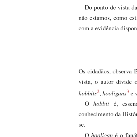
Do ponto de vista d
não estamos, como esta
com a evidência dispon
Os cidadãos, observa B
vista, o autor divide 
2
3
hobbits
,
hooligans
e 
O
hobbit
é, essenc
conhecimento da Históri
se.
O
hooligan
é o fanát