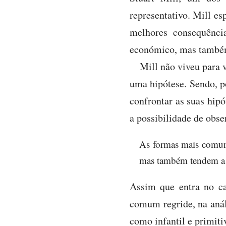
representativo. Mill es
melhores consequênci
económico, mas também 
Mill não viveu para 
uma hipótese. Sendo, po
confrontar as suas hipó
a possibilidade de obse
As formas mais comun
mas também tendem a e
Assim que entra no ca
comum regride, na análi
como infantil e primiti