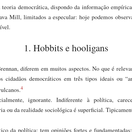
a teoria democrática, dispondo da informação empíric
va Mill, limitados a especular: hoje podemos observa
ível.
1. Hobbits e hooligans
rennan, diferem em muitos aspectos. No que é releva
os cidadãos democráticos em três tipos ideais ou “a
4
vulcanos.
ialmente, ignorante. Indiferente à política, care
a ou da realidade sociológica é superficial. Tipicamen
ico da política: tem opiniões fortes e fundamentada