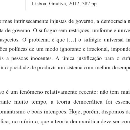
Lisboa, Gradiva, 2017, 382 pp.
rmas intrinsecamente injustas de governo, a democracia
sta de governo. O sufrágio sem restrições, uniforme e univ
 aspectos. O problema é que […] o sufrágio universal in
sões políticas de um modo ignorante e irracional, impondo
ais a pessoas inocentes. A única justificação para o suf
sa incapacidade de produzir um sistema com melhor desem
ivo é um fenómeno relativamente recente: não tem mai
urante muito tempo, a teoria democrática foi essenc
omantismo e boas intenções. Hoje, porém, dispomos d
tifica, no mínimo, que a teoria democrática deve ser co