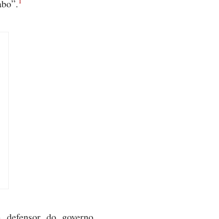
1
abo”.
m defensor do governo