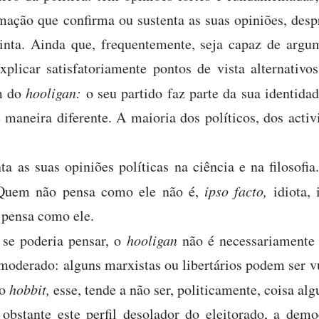
mação que confirma ou sustenta as suas opiniões, des
inta. Ainda que, frequentemente, seja capaz de argum
xplicar satisfatoriamente pontos de vista alternativos
m do
hooligan:
o seu partido faz parte da sua identidad
maneira diferente. A maioria dos políticos, dos activi
 as suas opiniões políticas na ciência e na filosofia.
. Quem não pensa como ele não é,
ipso facto,
idiota, 
 pensa como ele.
 se poderia pensar, o
hooligan
não é necessariamente 
moderado: alguns marxistas ou libertários podem ser vu
o
hobbit,
esse, tende a não ser, politicamente, coisa al
obstante este perfil desolador do eleitorado, a demo