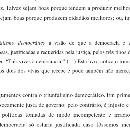
vez. Talvez sejam boas porque tendem a produzir melhor
z sejam boas porque produzem cidadãos melhores; ou, fi
falismo democrático
a visão de que a democracia e a p
sas, justificadas e requeridas pela justiça, pelos três tipos
er: “Três vivas à democracia!” (…) Esta livro critica o tri
s dois dos vivas que recebe e pode também não merece
rgumentos contra o triunfalismo democrático. Em prime
secamente justa de governo: pelo contrário, é injusto 
s políticas tomadas de modo incompetente e irracio
democracia só estaria justificada caso fôssemos in