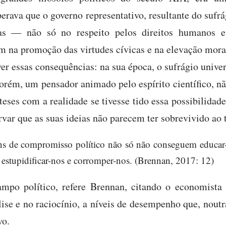
perava que o governo representativo, resultante do sufrág
as — não só no respeito pelos direitos humanos e
na promoção das virtudes cívicas e na elevação moral
ver essas consequências: na sua época, o sufrágio unive
rém, um pensador animado pelo espírito científico, nã
teses com a realidade se tivesse tido essa possibilidade.
rvar que as suas ideias não parecem ter sobrevivido ao 
s de compromisso político não só não conseguem educar-
stupidificar-nos e corromper-nos. (Brennan, 2017: 12)
mpo político, refere Brennan, citando o economista
se e no raciocínio, a níveis de desempenho que, noutr
vo.