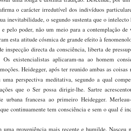
firma o carácter irredutível dos indivíduos particulare
a inevitabilidade, o segundo sustenta que o intelec
a e pelo poder, não um meio para a contemplação de 
aram esta atitude cósmica de grande efeito à fenomenol
de inspecção directa da consciência, liberta de pressu
as. Os existencialistas aplicaram-na ao homem cons
emoções. Heidegger, após ter reunido ambas as coisa
u uma perspectiva meditativa, segundo a qual compet
ações que o Ser possa dirigir-lhe. Sartre acrescen
dade urbana francesa ao primeiro Heidegger. Merleau
 que continuamente tem consciência e sem o qual é in
m uma proveniência mais recente e humilde. Nasceu n