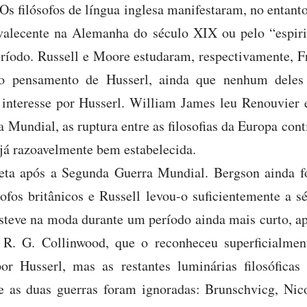
 Os filósofos de língua inglesa manifestaram, no entant
valecente na Alemanha do século XIX ou pelo “espirit
ríodo. Russell e Moore estudaram, respectivamente, F
 do pensamento de Husserl, ainda que nenhum deles
 interesse por Husserl. William James leu Renouvier
a Mundial, as ruptura entre as filosofias da Europa conti
 já razoavelmente bem estabelecida.
eta após a Segunda Guerra Mundial. Bergson ainda f
sofos britânicos e Russell levou-o suficientemente a s
steve na moda durante um período ainda mais curto, ap
o, R. G. Collinwood, que o reconheceu superficialm
por Husserl, mas as restantes luminárias filosóficas
re as duas guerras foram ignoradas: Brunschvicg, Ni