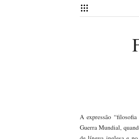
A expressão “filosofia
Guerra Mundial, quando 
de língua inglesa e no