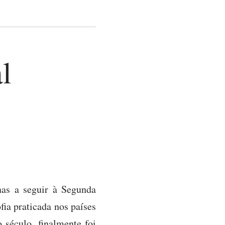
l
enas a seguir à Segunda
fia praticada nos países
 século, finalmente foi