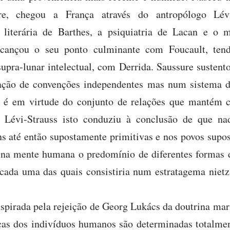
e, chegou a França através do antropólogo Lévi
 literária de Barthes, a psiquiatria de Lacan e o 
cançou o seu ponto culminante com Foucault, tend
upra-lunar intelectual, com Derrida. Saussure susten
ção de convenções independentes mas num sistema de
 é em virtude do conjunto de relações que mantém 
 Lévi-Strauss isto conduziu à conclusão de que nad
ns até então supostamente primitivas e nos povos supo
u na mente humana o predomínio de diferentes formas 
cada uma das quais consistiria num estratagema niet
 inspirada pela rejeição de Georg Lukács da doutrina ma
nças dos indivíduos humanos são determinadas totalmen