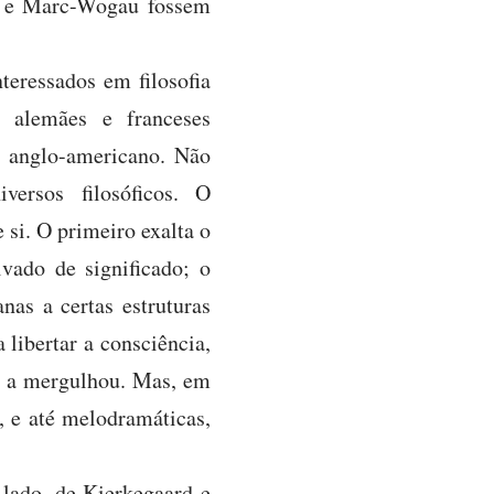
ki e Marc-Wogau fossem
nteressados em filosofia
s alemães e franceses
lo anglo-americano. Não
iversos filosóficos. O
e si. O primeiro exalta o
ado de significado; o
as a certas estruturas
 libertar a consciência,
xo a mergulhou. Mas, em
, e até melodramáticas,
 lado, de Kierkegaard e