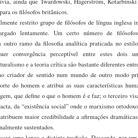
ávia, ainda que Twardowski, Hägerström, Kotarbins
ra os filósofos britânicos.
lmente restrito grupo de filósofos de língua inglesa i
largado lentamente. Um certo número de filósofo
outro ramo da filosofia analítica praticada no esti
quer convergência perceptível entre estes dois un
turalismo e a teoria crítica são bastante diferentes entr
o criador de sentido num mundo de outro modo priv
rte do homem e atribui as suas características human
em, que define o que o homem é e faz; o terceiro visa
racta, da “existência social” onde o marxismo ortodo
s atribuem maior credibilidade a afirmações dramáticas
nalmente sustentados.
ssui uma longa e distinta tradição. Descende, por um