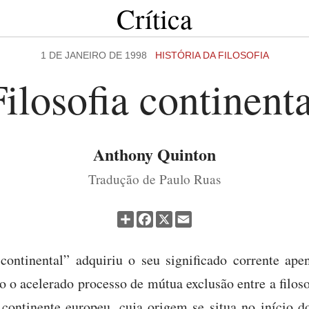
Crítica
1 DE JANEIRO DE 1998
HISTÓRIA DA FILOSOFIA
Filosofia continenta
Anthony Quinton
Tradução de Paulo Ruas
Partilhar
Facebook
X
Email
 continental” adquiriu o seu significado corrente ap
o acelerado processo de mútua exclusão entre a filoso
 continente europeu, cuja origem se situa no início do