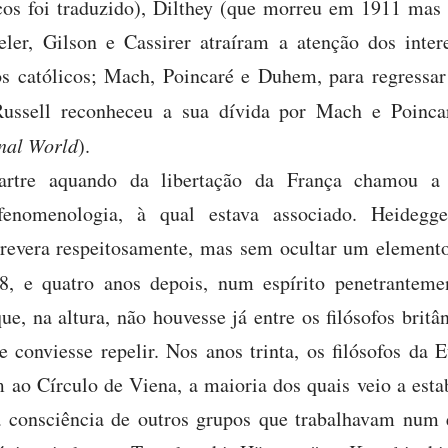
icos foi traduzido), Dilthey (que morreu em 1911 mas
ler, Gilson e Cassirer atraíram a atenção dos inter
dos católicos; Mach, Poincaré e Duhem, para regressa
(Russell reconheceu a sua dívida por Mach e Poinc
nal World
).
artre aquando da libertação da França chamou a 
fenomenologia, à qual estava associado. Heidegg
revera respeitosamente, mas sem ocultar um elemento
 e quatro anos depois, num espírito penetrantemen
e, na altura, não houvesse já entre os filósofos britâ
 conviesse repelir. Nos anos trinta, os filósofos da E
 ao Círculo de Viena, a maioria dos quais veio a esta
a consciência de outros grupos que trabalhavam num 