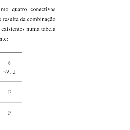
imo quatro conectivas
ue resulta da combinação
s existentes numa tabela
nte:
8
¬∨, ↓
F
F