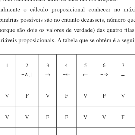
nalmente o cálculo proposicional conhecer no máx
 binárias possíveis são no entanto dezasseis, número q
porque são dois os valores de verdade) das quatro fila
iáveis proposicionais. A tabela que se obtém é a segui
1
2
3
4
5
6
7
¬∧, |
→
¬⇐
←
¬⇒
↔
V
F
V
F
V
F
V
V
V
F
F
V
V
F