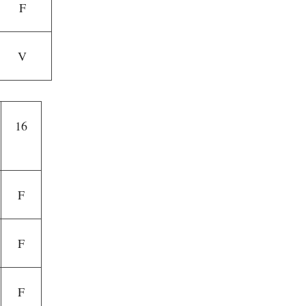
F
V
16
F
F
F