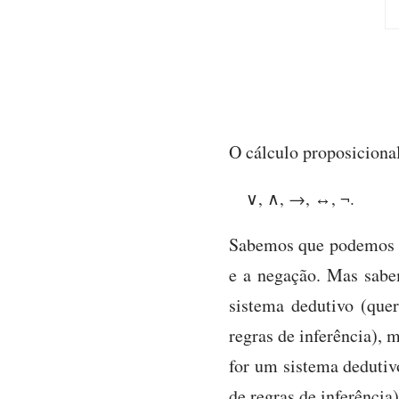
O cálculo proposicional
∨, ∧, →, ↔, ¬.
Sabemos que podemos pr
e a negação. Mas sab
sistema dedutivo (que
regras de inferência), 
for um sistema dedutiv
de regras de inferênci