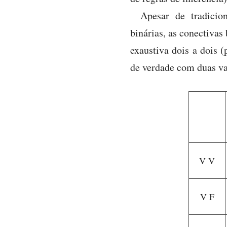
Apesar de tradicio
binárias, as conectivas
exaustiva dois a dois (
de verdade com duas var
V V
V F