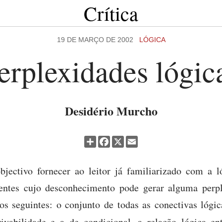
Crítica
19 DE MARÇO DE 2002
LÓGICA
erplexidades lógic
Desidério Murcho
Partilhar
Facebook
X
Email
bjectivo fornecer ao leitor já familiarizado com a l
entes cujo desconhecimento pode gerar alguma perpl
os seguintes: o conjunto de todas as conectivas lógica
rivabilidade e a de condicional, a relação lógica e