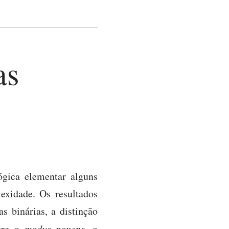
as
ógica elementar alguns
exidade. Os resultados
s binárias, a distinção
ntre o
modus ponens
, o