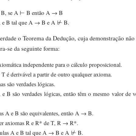
 e B, se A ⊢ B então A → B
A e B tal que A → B e A ⊬ B.
verdade o Teorema da Dedução, cuja demonstração não 
ra-se da seguinte forma:
xiomática independente para o cálculo proposicional.
 é derivável a partir de outro qualquer axioma.
s são verdades lógicas.
 e B são verdades lógicas, então têm o mesmo valor de 
as A e B são equivalentes, então A → B.
er axiomas R e R* de T, R → R*.
ulas A e B tal que A → B e A ⊬ B.