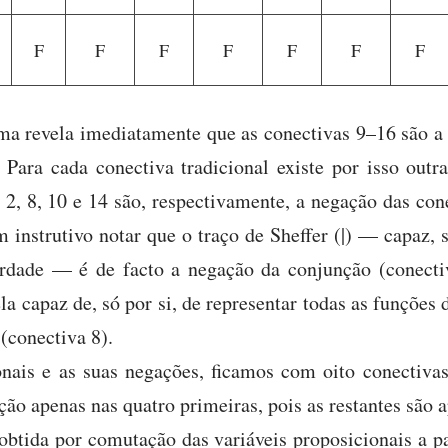
F
F
F
F
F
F
F
ima revela imediatamente que as conectivas 9–16 são a
 Para cada conectiva tradicional existe por isso outr
2, 8, 10 e 14 são, respectivamente, a negação das con
nstrutivo notar que o traço de Sheffer (|) — capaz, s
erdade — é de facto a negação da conjunção (conecti
 capaz de, só por si, de representar todas as funções 
(conectiva 8).
onais e as suas negações, ficamos com oito conectiva
ção apenas nas quatro primeiras, pois as restantes são 
 obtida por comutação das variáveis proposicionais a p