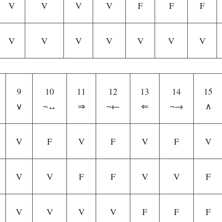
V
V
V
V
F
F
F
V
V
V
V
V
V
V
9
10
11
12
13
14
15
∨
¬↔
⇒
¬←
⇐
¬→
∧
V
F
V
F
V
F
V
V
V
F
F
V
V
F
V
V
V
V
F
F
F