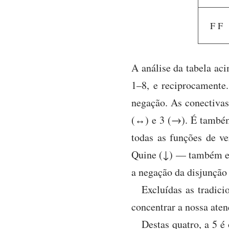
F F
A análise da tabela ac
1–8, e reciprocamente.
negação. As conectivas 
(↔) e 3 (→). É também i
todas as funções de v
Quine (↓) — também ela
a negação da disjunção 
Excluídas as tradici
concentrar a nossa aten
Destas quatro, a 5 é