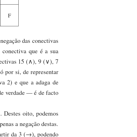
F
 negação das conectivas
a conectiva que é a sua
ectivas 15 (∧), 9 (∨), 7
ó por si, de representar
va 2) e que a adaga de
de verdade — é de facto
s. Destes oito, podemos
apenas a negação destas.
artir da 3 (→), podendo