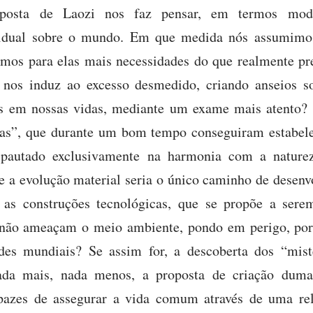
posta de Laozi nos faz pensar, em termos mod
ividual sobre o mundo. Em que medida nós assumim
amos para elas mais necessidades do que realmente pr
 nos induz ao excesso desmedido, criando anseios s
is em nossas vidas, mediante um exame mais atento
as”, que durante um bom tempo conseguiram estabel
vo, pautado exclusivamente na harmonia com a natur
e a evolução material seria o único caminho de desenv
 as construções tecnológicas, que se propõe a sere
não ameaçam o meio ambiente, pondo em perigo, por 
ades mundiais? Se assim for, a descoberta dos “mis
ada mais, nada menos, a proposta de criação duma
apazes de assegurar a vida comum através de uma re