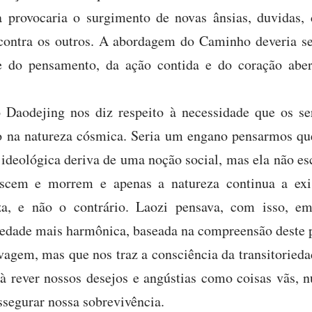
a provocaria o surgimento de novas ânsias, duvidas, 
contra os outros. A abordagem do Caminho deveria se
ade do pensamento, da ação contida e do coração ab
 Daodejing nos diz respeito à necessidade que os s
ão na natureza cósmica. Seria um engano pensarmos qu
 ideológica deriva de uma noção social, mas ela não esc
ascem e morrem e apenas a natureza continua a exis
za, e não o contrário. Laozi pensava, com isso, e
edade mais harmônica, baseada na compreensão deste p
vagem, mas que nos traz a consciência da transitorieda
à rever nossos desejos e angústias como coisas vãs, 
ssegurar nossa sobrevivência.