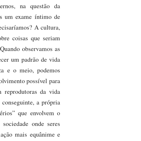
ernos, na questão da
os um exame íntimo de
ecisaríamos? A cultura,
obre coisas que seriam
? Quando observamos as
ecer um padrão de vida
eza e o meio, podemos
olvimento possível para
m reprodutoras da vida
conseguinte, a própria
térios” que envolvem o
 sociedade onde seres
lação mais equânime e