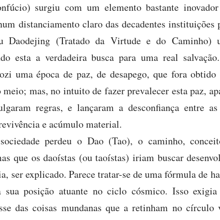
nfúcio) surgiu com um elemento bastante inovador
num distanciamento claro das decadentes instituições p
eu Daodejing (Tratado da Virtude e do Caminho) 
ndo esta a verdadeira busca para uma real salvação
ozi uma época de paz, de desapego, que fora obtido
 meio; mas, no intuito de fazer prevalecer esta paz, a
mulgaram regras, e lançaram a desconfiança entre as
revivência e acúmulo material.
 sociedade perdeu o Dao (Tao), o caminho, conceito
as que os daoístas (ou taoístas) iriam buscar desen
a, ser explicado. Parece tratar-se de uma fórmula de 
a sua posição atuante no ciclo cósmico. Isso exig
esse das coisas mundanas que a retinham no círculo 