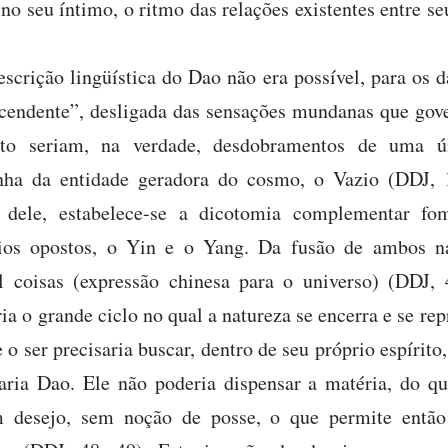
 no seu íntimo, o ritmo das relações existentes entre se
scrição lingüística do Dao não era possível, para os da
scendente”, desligada das sensações mundanas que gov
to seriam, na verdade, desdobramentos de uma ún
nha da entidade geradora do cosmo, o Vazio (DDJ, 
; dele, estabelece-se a dicotomia complementar fo
ios opostos, o Yin e o Yang. Da fusão de ambos na
 coisas (expressão chinesa para o universo) (DDJ,
ia o grande ciclo no qual a natureza se encerra e se rep
 o ser precisaria buscar, dentro de seu próprio espírito
aria Dao. Ele não poderia dispensar a matéria, do qu
m desejo, sem noção de posse, o que permite então