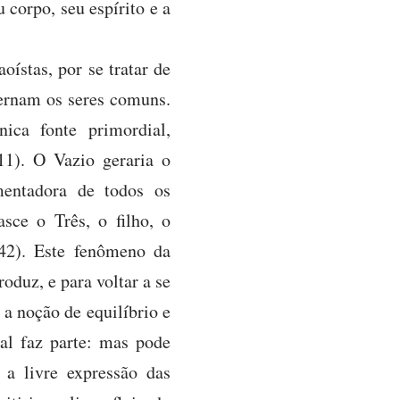
u corpo, seu espírito e a
oístas, por se tratar de
ernam os seres comuns.
ica fonte primordial,
11). O Vazio geraria o
mentadora de todos os
sce o Três, o filho, o
 42). Este fenômeno da
roduz, e para voltar a se
, a noção de equilíbrio e
al faz parte: mas pode
 a livre expressão das