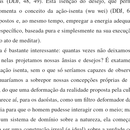
as (DDJ, 48, 49). Esta isenção do desejo, que permi
menta o conceito da ação-isenta (wu wei) (DDJ, 63
 opostos e, ao mesmo tempo, empregar a energia adeq
específico, baseada pura e simplesmente na sua execuçã
o ato de meditar).
a é bastante interessante: quantas vezes não deixamos
 nelas projetamos nossas ânsias e desejos? É exatame
ção isenta, sem o que só seríamos capazes de observ
nuaríamos a sobrepor nossas concepções próprias d
 do que uma deformação da realidade proposta pela cul
arece aí, para os daoístas, como um filtro deformador d
ria para que o homem pudesse interagir com o meio; m
um sistema de domínio sobre a natureza, ela começa
a ser uma construção irreal (e ideal) sobre a verdade 