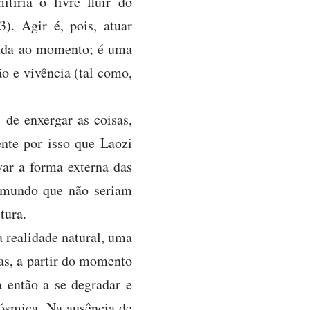
tiria o livre fluir do
). Agir é, pois, atuar
uada ao momento; é uma
o e vivência (tal como,
 de enxergar as coisas,
nte por isso que Laozi
ar a forma externa das
e mundo que não seriam
tura.
a realidade natural, uma
as, a partir do momento
 então a se degradar e
cósmica. Na ausência de