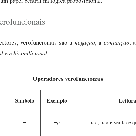
 um papel central na lógica proposicional.
erofuncionais
ectores, verofuncionais são a
negação
, a
conjunção
, 
al
e a
bicondicional
.
Operadores verofuncionais
Símbolo
Exemplo
Leitura
¬
¬
p
não; não é verdade q