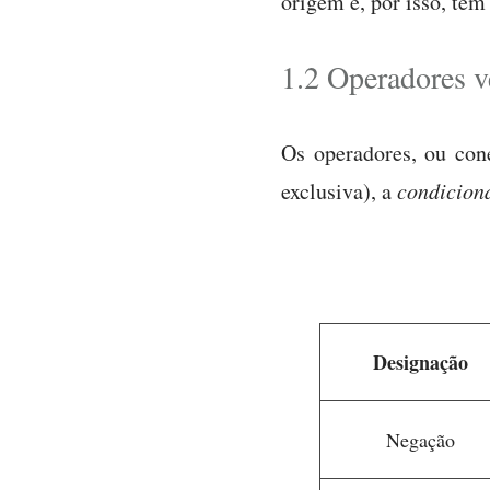
origem e, por isso, têm
1.2 Operadores v
Os operadores, ou con
exclusiva), a
condicion
Designação
Negação