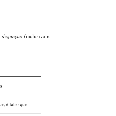
a
disjunção
(inclusiva e
s
ue; é falso que