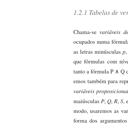
1.2.1 Tabelas de ve
Chama-se
variáveis d
ocupados numa fórmula
as letras minúsculas
p
que fórmulas com níve
tanto a fórmula P ∧ Q
emos também para repr
variáveis proposiciona
maiúsculas
P
,
Q
,
R
,
S
, 
modo, usaremos as vari
forma dos argumentos e