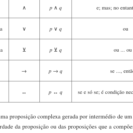
∧
p
∧
q
e; mas; no entan
va
∨
p
∨
q
ou
va
⊻
p
⊻
q
ou ... ou 
→
p
→
q
se ..., entã
↔
p
↔
q
se e só se; é condição nec
uma proposição complexa gerada por intermédio de um
erdade da proposição ou das proposições que a compõe