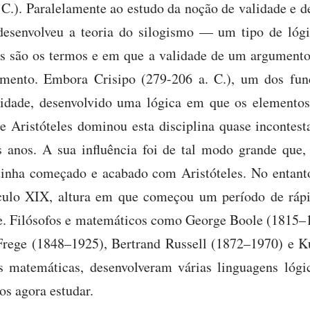
 C.). Paralelamente ao estudo da noção de validade e d
s desenvolveu a teoria do silogismo — um tipo de lóg
s são os termos e em que a validade de um argumento
mento. Embora Crisipo (279-206 a. C.), um dos fun
uidade, desenvolvido uma lógica em que os elemento
de Aristóteles dominou esta disciplina quase incontes
s anos. A sua influência foi de tal modo grande que,
tinha começado e acabado com Aristóteles. No entant
culo XIX, altura em que começou um período de rápi
je. Filósofos e matemáticos como George Boole (1815–1
Frege (1848–1925), Bertrand Russell (1872–1970) e K
s matemáticas, desenvolveram várias linguagens lógic
os agora estudar.