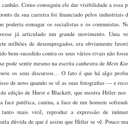
e canhão. Como conseguiu ele dar visibilidade a essa 
onto da sua carreira foi financiado pelos industriais 
 poderia esmagar os socialistas e os comunistas. No
ivesse já articulado um grande movimento. Uma ve
ete milhões de desempregados, era obviamente favor
sido bem-sucedido contra os seus vários rivais não fosse
 se pode sentir mesmo na escrita canhestra de
Mein Ka
e ouve os seus discursos… O fato é que há algo prof
e isso de novo quando se vê as suas fotografias — e re
o da edição de Hurst e Blackett, que mostra Hitler nos
face patética, canina, a face de um homem sofrendo 
anto mais viril, reproduz a expressão de inúmer
muita dúvida de que é assim que Hitler se vê. Pouco ma