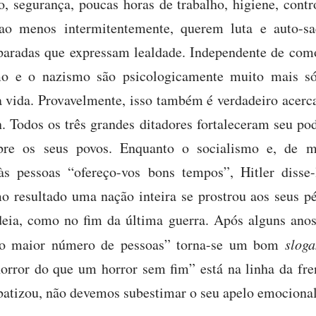
, segurança, poucas horas de trabalho, higiene, contr
ao menos intermitentemente, querem luta e auto-sac
 paradas que expressam lealdade. Independente de com
mo e o nazismo são psicologicamente muito mais só
 vida. Provavelmente, isso também é verdadeiro acerca
n. Todos os três grandes ditadores fortaleceram seu p
sobre os seus povos. Enquanto o socialismo e, de m
às pessoas “ofereço-vos bons tempos”, Hitler disse-l
o resultado uma nação inteira se prostrou aos seus pé
ia, como no fim da última guerra. Após alguns ano
a o maior número de pessoas” torna-se um bom
sloga
rror do que um horror sem fim” está na linha da fre
atizou, não devemos subestimar o seu apelo emocional