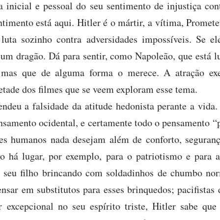
a inicial e pessoal do seu sentimento de injustiça con
timento está aqui. Hitler é o mártir, a vítima, Promet
luta sozinho contra adversidades impossíveis. Se el
 um dragão. Dá para sentir, como Napoleão, que está l
 mas que de alguma forma o merece. A atração exe
tade dos filmes que se veem exploram esse tema.
deu a falsidade da atitude hedonista perante a vida.
nsamento ocidental, e certamente todo o pensamento “p
res humanos nada desejam além de conforto, seguranç
o há lugar, por exemplo, para o patriotismo e para a
ra seu filho brincando com soldadinhos de chumbo nor
sar em substitutos para esses brinquedos; pacifista
r excepcional no seu espírito triste, Hitler sabe qu