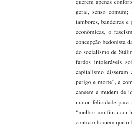
querem apenas conforto
geral, senso comum; 
tambores, bandeiras e
econômicas, o fascis
concepção hedonista da
do socialismo de Stáli
fardos intoleráveis 
capitalismo disseram 
perigo e morte”, e com
cansem e mudem de ide
maior felicidade par
“melhor um fim com ho
contra o homem que o b