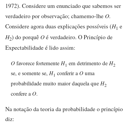
1972). Considere um enunciado que sabemos ser
verdadeiro por observação; chamemo-lhe
O
.
Considere agora duas explicações possíveis (
H
e
1
H
) do porquê
O
é verdadeiro. O Princípio de
2
Expectabilidade é lido assim:
O
favorece fortemente
H
em detrimento de
H
1
2
se, e somente se,
H
conferir a
O
uma
1
probabilidade muito maior daquela que
H
2
confere a
O
.
Na notação da teoria da probabilidade o princípio
diz: