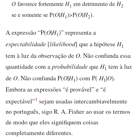
O
favorece fortemente
H
em detrimento de
H
1
2
se e somente se P(
O
|
H
)>P(
O
|
H
).
1
2
A expressão “P(
O
|
H
)” representa a
1
expectabilidade
[
likelihood
] que a hipótese
H
1
tem à luz da observação de
O
. Não confunda essa
quantidade com a
probabilidade
que
H
tem à luz
1
de
O
. Não confunda P(
O
|
H
) com P(
H
|
O
).
1
1
Embora as expressões “é provável” e “é
1
expectável”
sejam usadas intercambiavelmente
no português, sigo R. A. Fisher ao usar os termos
de modo que eles signifiquem coisas
completamente diferentes.