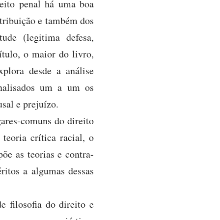
ireito penal há uma boa
retribuição e também dos
tude (legitima defesa,
tulo, o maior do livro,
xplora desde a análise
analisados um a um os
sal e prejuízo.
gares-comuns do direito
eoria crítica racial, o
põe as teorias e contra-
ritos a algumas dessas
 filosofia do direito e