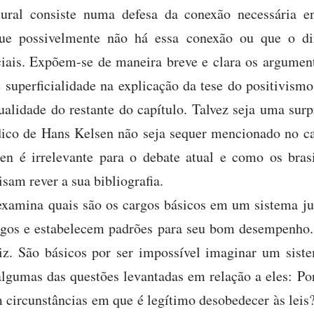
tural consiste numa defesa da conexão necessária en
que possivelmente não há essa conexão ou que o dir
iais. Expõem-se de maneira breve e clara os argument
superficialidade na explicação da tese do positivismo
lidade do restante do capítulo. Talvez seja uma surpr
ídico de Hans Kelsen não seja sequer mencionado no c
en é irrelevante para o debate atual e como os brasi
cisam rever a sua bibliografia.
xamina quais são os cargos básicos em um sistema jur
rgos e estabelecem padrões para seu bom desempenho.
juiz. São básicos por ser impossível imaginar um sist
 algumas das questões levantadas em relação a eles: Po
m circunstâncias em que é legítimo desobedecer às leis