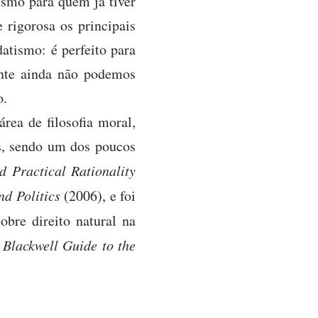
esmo para quem já tiver
 rigorosa os principais
datismo: é perfeito para
mente ainda não podemos
o.
rea de filosofia moral,
ais, sendo um dos poucos
 Practical Rationality
nd Politics
(2006), e foi
bre direito natural na
 Blackwell Guide to the