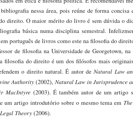
sados em ética e filosofia política. É recomendável m
bibliografia nessa área, pois reúne de forma concisa e
do direito. O maior mérito do livro é sem dúvida o di
liografia básica numa disciplina semestral. Infeliz
m português de livros como este na filosofia do direit
sor de filosofia na Universidade de Georgetown, na á
Na filosofia do direito é um dos filósofos mais origin
fendem o direito natural. É autor de
Natural Law and
vine Authority
(2002),
Natural Law in Jurisprudence a
ir MacIntyre
(2003). É também autor de um artigo so
e um artigo introdutório sobre o mesmo tema em
The
 Legal Theory
(2006).