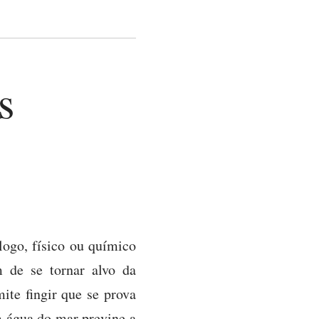
s
logo, físico ou químico
 de se tornar alvo da
ite fingir que se prova
m água do mar previne a