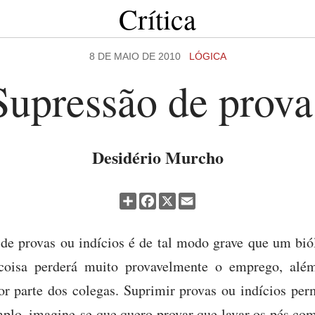
Crítica
8 DE MAIO DE 2010
LÓGICA
Supressão de prova
Desidério Murcho
Partilhar
Facebook
X
Email
 de provas ou indícios é de tal modo grave que um bió
 coisa perderá muito provavelmente o emprego, além
r parte dos colegas. Suprimir provas ou indícios perm
emplo, imagine-se que quero provar que lavar os pés co