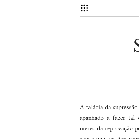
A falácia da supressão
apanhado a fazer tal
merecida reprovação po
seja o que for. Por ex