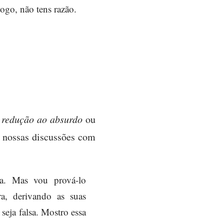
Logo, não tens razão.
r
redução ao absurdo
ou
s nossas discussões com
ra. Mas vou prová-lo
ra, derivando as suas
eja falsa. Mostro essa