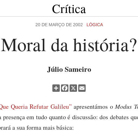
Crítica
20 DE MARÇO DE 2002
LÓGICA
Moral da história?
Júlio Sameiro
Partilhar
Facebook
X
Email
e Queria Refutar Galileu”
apresentámos o
Modus To
a presença em tudo quanto é discussão: dos debates quo
mbrará a sua forma mais básica: