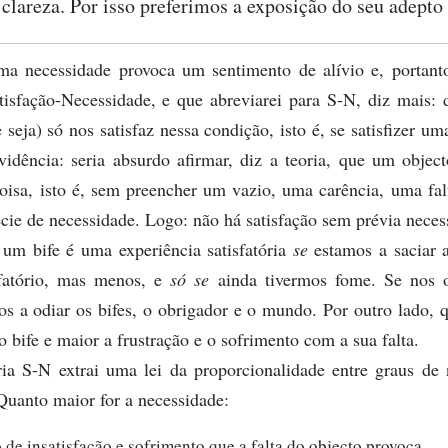
 clareza. Por isso preferimos a exposição do seu adepto
ma necessidade provoca um sentimento de alívio e, portanto
isfação-Necessidade, e que abreviarei para S-N, diz mais:
 seja) só nos satisfaz nessa condição, isto é, se satisfizer u
dência: seria absurdo afirmar, diz a teoria, que um objec
oisa, isto é, sem preencher um vazio, uma carência, uma fal
cie de necessidade. Logo: não há satisfação sem prévia neces
um bife é uma experiência satisfatória
se
estamos a saciar 
sfatório, mas menos, e
só se
ainda tivermos fome. Se nos
os a odiar os bifes, o obrigador e o mundo. Por outro lado, 
o bife e maior a frustração e o sofrimento com a sua falta.
oria S-N extrai uma lei da proporcionalidade entre graus de
 Quanto maior for a necessidade:
o de insatisfação e sofrimento que a falta do objecto provoca.