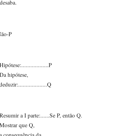
 desaba.
Não-P
Hipótese:..................P
Da hipótese,
deduzir:...................Q
Resumir a I parte:......Se P, então Q.
Mostrar que Q,
a consequência da