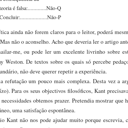
teoria é falsa:.............Não-Q
Concluir:...................Não-P
ítica ainda não forem claros para o leitor, poderá me
. Mas não o aconselho. Acho que deveria ler o artigo ant
ailar-me, ou pode ler um excelente livrinho sobre es
y Weston. De textos sobre os quais só percebe pedaço
undário, não deve querer repetir a experiência.
 refutação um pouco mais complexa. Desta vez a ar
zo). Para os seus objectivos filosóficos, Kant precisava
o necessidades obtemos prazer. Pretendia mostrar que h
âneo, uma satisfação espontânea.
rio Kant não nos pode ajudar muito porque escrevia, 