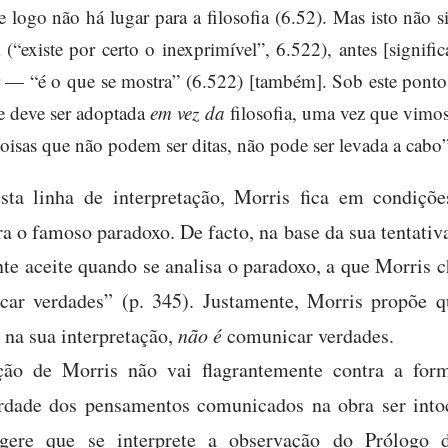
 e logo não há lugar para a filosofia (6.52). Mas isto não s
á (“existe por certo o inexprimível”, 6.522), antes [signif
er — “é o que se mostra” (6.522) [também]. Sob este ponto 
ue deve ser adoptada
em vez da
filosofia, uma vez que vimos
oisas que não podem ser ditas, não pode ser levada a cabo”
sta linha de interpretação, Morris fica em condiç
ra o famoso paradoxo. De facto, na base da sua tentativa
te aceite quando se analisa o paradoxo, a que Morris c
car verdades” (p. 345). Justamente, Morris propõe 
, na sua interpretação,
não é
comunicar verdades.
ação de Morris não vai flagrantemente contra a for
dade dos pensamentos comunicados na obra ser intocá
ugere que se interprete a observação do Prólog