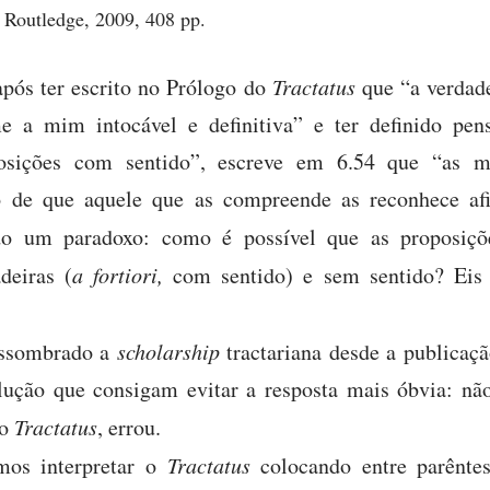
 Routledge, 2009, 408 pp.
pós ter escrito no Prólogo do
Tractatus
que “a verdad
e a mim intocável e definitiva” e ter definido pe
osições com sentido”, escreve em 6.54 que “as m
to de que aquele que as compreende as reconhece a
ado um paradoxo: como é possível que as proposi
deiras (
a fortiori,
com sentido) e sem sentido? Eis
assombrado a
scholarship
tractariana desde a publicaç
olução que consigam evitar a resposta mais óbvia: n
no
Tractatus
, errou.
os interpretar o
Tractatus
colocando entre parêntes