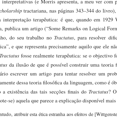
interpretativas (e Morris apresenta, a meu ver com p
cholarship
tractariana, nas páginas 343–344 do livro),
a interpretação terapêutica: é que, quando em 1929 W
ia, publica um artigo (“Some Remarks on Logical Form
inho, do seu trabalho no
Tractatus
, para resolver dif
ica”, e que representa precisamente aquilo que ele não
Tractatus
fosse realmente terapêutica: se o objectivo 
atus
da ilusão de que é possível construir uma teoria 
sário escrever um artigo para tentar resolver um pro
tamente dessa teoria filosófica da linguagem, como é ób
 a existência das tais secções finais do
Tractatus
? O
ote-se) aquela que parece a explicação disponível mais
tudo, atribuir esta ética estranha aos efeitos de [Wittgenste