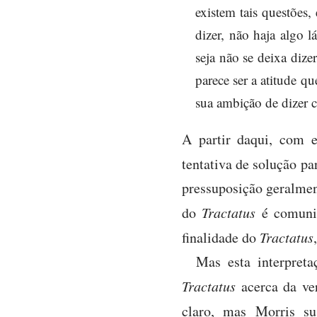
existem tais questões,
dizer, não haja algo l
seja não se deixa diz
parece ser a atitude q
sua ambição de dizer c
A partir daqui, com e
tentativa de solução pa
pressuposição geralmen
do
Tractatus
é comuni
finalidade do
Tractatus
Mas esta interpret
Tractatus
acerca da ver
claro, mas Morris s