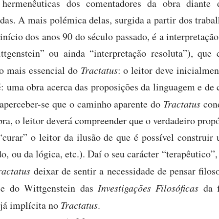
s hermenêuticas dos comentadores da obra diante
adas. A mais polémica delas, surgida a partir dos trab
início dos anos 90 do século passado, é a interpretaçã
genstein” ou ainda “interpretação resoluta”), que 
o mais essencial do
Tractatus
: o leitor deve inicialme
é: uma obra acerca das proposições da linguagem e de
 aperceber-se que o caminho aparente do
Tractatus
con
bra, o leitor deverá compreender que o verdadeiro prop
“curar” o leitor da ilusão de que é possível construir 
 ou da lógica, etc.). Daí o seu carácter “terapêutico”
actatus
deixar de sentir a necessidade de pensar filo
ese do Wittgenstein das
Investigações Filosóficas
da 
já implícita no
Tractatus
.