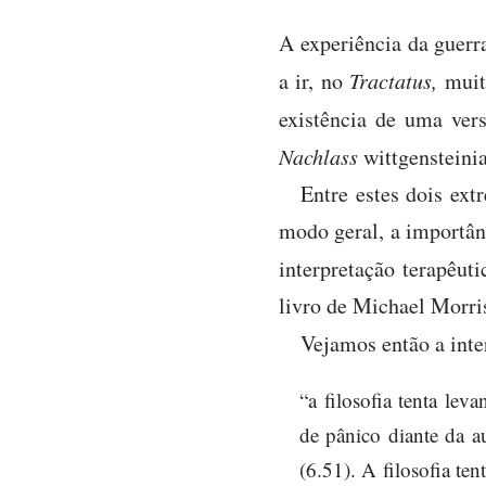
A experiência da guerra
a ir, no
Tractatus,
muit
existência de uma ver
Nachlass
wittgensteini
Entre estes dois ext
modo geral, a importânc
interpretação terapêut
livro de Michael Morri
Vejamos então a inte
“a filosofia tenta lev
de pânico diante da a
(6.51). A filosofia te