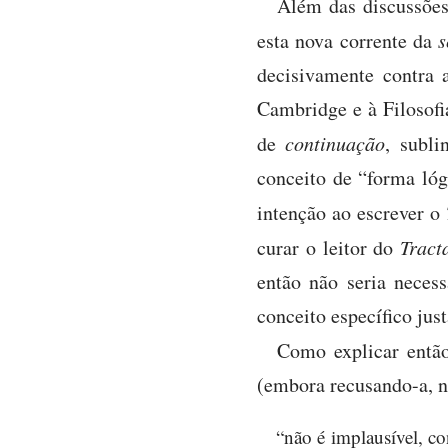
Além das discussões 
esta nova corrente da
s
decisivamente contra 
Cambridge e à Filosof
de
continuação
, subl
conceito de “forma lóg
intenção ao escrever o
curar o leitor do
Tract
então não seria neces
conceito específico jus
Como explicar então
(embora recusando-a, n
“não é implausível, con