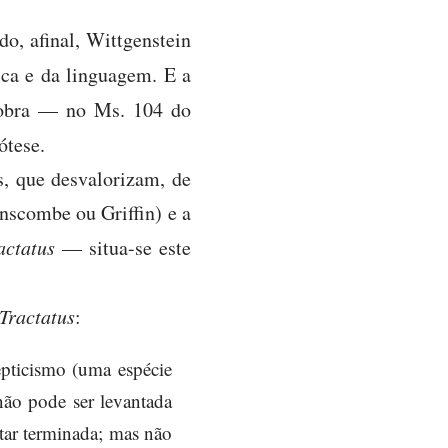
do, afinal, Wittgenstein
ica e da linguagem. E a
 obra — no Ms. 104 do
ótese.
s, que desvalorizam, de
Anscombe ou Griffin) e a
actatus
— situa-se este
Tractatus
:
cepticismo (uma espécie
não pode ser levantada
star terminada; mas não